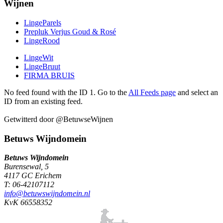
Wijnen
LingeParels
Prepluk Verjus Goud & Rosé
LingeRood
LingeWit
LingeBruut
FIRMA BRUIS
No feed found with the ID 1. Go to the
All Feeds page
and select an
ID from an existing feed.
Getwitterd door @BetuwseWijnen
Betuws Wijndomein
Betuws Wijndomein
Burensewal, 5
4117 GC Erichem
T: 06-42107112
info@betuwswijndomein.nl
KvK 66558352