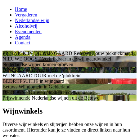
Home
Vergaderen
Nederlandse wijn
Alcoholvrij
Evenementen
Agenda
Contact
PICKNICK IN DE WIJNGAARD
Reserveer jouw picknickmand
NIEUWE OOGST
Verkrijgbaar in de wijngaardwinkel
Nederlandse wijnen
komen proeven
DINEREN
aan lange tafels
WIJNGAARDTOUR
met de 'pluktrein'
BEDRIJFSUITJE
in wijngaard
Betuws Wijndomein
in Gelderland
DE OOGST
Druiven plukken in de wijngaard
Prijswinnende Nederlandse wijnen
uit de Betuwe
Wijnwinkels
Diverse wijnwinkels en slijterijen hebben onze wijnen in hun
assortiment. Hieronder kun je ze vinden en direct linken naar hun
websites.