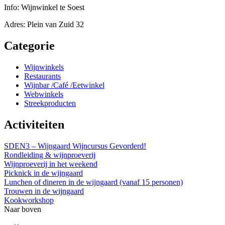
Info:
Wijnwinkel te Soest
Adres:
Plein van Zuid 32
Categorie
Wijnwinkels
Restaurants
Wijnbar /Café /Eetwinkel
Webwinkels
Streekproducten
Activiteiten
SDEN3 – Wijngaard Wijncursus Gevorderd!
Rondleiding & wijnproeverij
Wijnproeverij in het weekend
Picknick in de wijngaard
Lunchen of dineren in de wijngaard (vanaf 15 personen)
Trouwen in de wijngaard
Kookworkshop
Naar boven