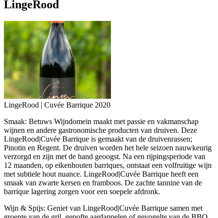
LingeRood
LingeRood | Cuvée Barrique 2020
Smaak:
Betuws Wijndomein maakt met passie en vakmanschap
wijnen en andere gastronomische producten van druiven. Deze
LingeRood|Cuvée Barrique is gemaakt van de druivenrassen;
Pinotin en Regent. De druiven worden het hele seizoen nauwkeurig
verzorgd en zijn met de hand geoogst. Na een rijpingsperiode van
12 maanden, op eikenhouten barriques, ontstaat een volfruitige wijn
met subtiele hout nuance. LingeRood|Cuvée Barrique heeft een
smaak van zwarte kersen en framboos. De zachte tannine van de
barrique lagering zorgen voor een soepele afdronk.
Wijn & Spijs:
Geniet van LingeRood|Cuvée Barrique samen met
groente van de gril, gepofte aardappelen of gevogelte van de BBQ.