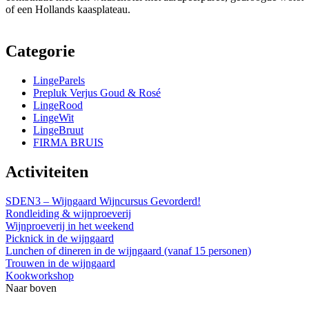
of een Hollands kaasplateau.
Categorie
LingeParels
Prepluk Verjus Goud & Rosé
LingeRood
LingeWit
LingeBruut
FIRMA BRUIS
Activiteiten
SDEN3 – Wijngaard Wijncursus Gevorderd!
Rondleiding & wijnproeverij
Wijnproeverij in het weekend
Picknick in de wijngaard
Lunchen of dineren in de wijngaard (vanaf 15 personen)
Trouwen in de wijngaard
Kookworkshop
Naar boven