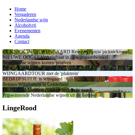
Home
Vergaderen
Nederlandse wijn
Alcoholvrij
Evenementen
Agenda
Contact
PICKNICK IN DE WIJNGAARD
Reserveer jouw picknickmand
NIEUWE OOGST
Verkrijgbaar in de wijngaardwinkel
Nederlandse wijnen
komen proeven
DINEREN
aan lange tafels
WIJNGAARDTOUR
met de 'pluktrein'
BEDRIJFSUITJE
in wijngaard
Betuws Wijndomein
in Gelderland
DE OOGST
Druiven plukken in de wijngaard
Prijswinnende Nederlandse wijnen
uit de Betuwe
LingeRood