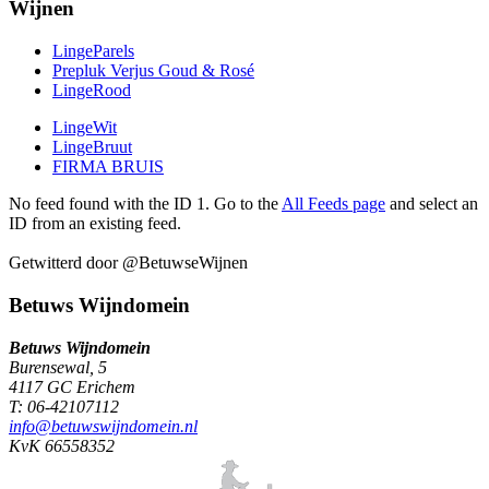
Wijnen
LingeParels
Prepluk Verjus Goud & Rosé
LingeRood
LingeWit
LingeBruut
FIRMA BRUIS
No feed found with the ID 1. Go to the
All Feeds page
and select an
ID from an existing feed.
Getwitterd door @BetuwseWijnen
Betuws Wijndomein
Betuws Wijndomein
Burensewal, 5
4117 GC Erichem
T: 06-42107112
info@betuwswijndomein.nl
KvK 66558352