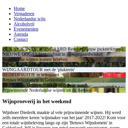
Home
Vergaderen
Nederlandse wijn
Alcoholvrij
Evenementen
Agenda
Contact
PICKNICK IN DE WIJNGAARD
Reserveer jouw picknickmand
NIEUWE OOGST
Verkrijgbaar in de wijngaardwinkel
Nederlandse wijnen
komen proeven
DINEREN
aan lange tafels
WIJNGAARDTOUR
met de 'pluktrein'
BEDRIJFSUITJE
in wijngaard
Betuws Wijndomein
in Gelderland
DE OOGST
Druiven plukken in de wijngaard
Prijswinnende Nederlandse wijnen
uit de Betuwe
Wijnproeverij in het weekend
Wijnboer Diederik maakte al vele prijswinnende wijnen. Hij werd
zelfs meerdere keren 'wijnmaker van het jaar' 2017-2022! Kom voor
een totale wijnbeleving langs op zijn 'Betuws Wijndomein' in
Gelderland. Wil je lieveren een privé proeverij organiseren, neem