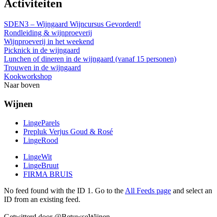
Activiteiten
SDEN3 – Wijngaard Wijncursus Gevorderd!
Rondleiding & wijnproeverij
Wijnproeverij in het weekend
Picknick in de wijngaard
Lunchen of dineren in de wijngaard (vanaf 15 personen)
Trouwen in de wijngaard
Kookworkshop
Naar boven
Wijnen
LingeParels
Prepluk Verjus Goud & Rosé
LingeRood
LingeWit
LingeBruut
FIRMA BRUIS
No feed found with the ID 1. Go to the
All Feeds page
and select an
ID from an existing feed.
Getwitterd door @BetuwseWijnen