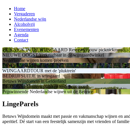
Home
Vergaderen
Nederlandse wijn
Alcoholvrij
Evenementen
Agenda
Contact
PICKNICK IN DE WIJNGAARD
Reserveer jouw picknickmand
NIEUWE OOGST
Verkrijgbaar in de wijngaardwinkel
Nederlandse wijnen
komen proeven
DINEREN
aan lange tafels
WIJNGAARDTOUR
met de 'pluktrein'
BEDRIJFSUITJE
in wijngaard
Betuws Wijndomein
in Gelderland
DE OOGST
Druiven plukken in de wijngaard
Prijswinnende Nederlandse wijnen
uit de Betuwe
LingeParels
Betuws Wijndomein maakt met passie en vakmanschap wijnen en andere 
aperitief. Dé start van een feestelijk samenzijn met vrienden of familie