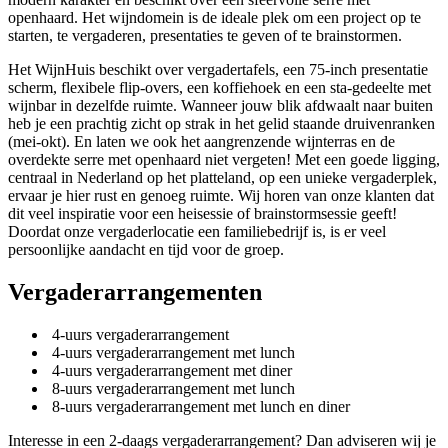
openhaard. Het wijndomein is de ideale plek om een project op te
starten, te vergaderen, presentaties te geven of te brainstormen.
Het WijnHuis beschikt over vergadertafels, een 75-inch presentatie
scherm, flexibele flip-overs, een koffiehoek en een sta-gedeelte met
wijnbar in dezelfde ruimte. Wanneer jouw blik afdwaalt naar buiten
heb je een prachtig zicht op strak in het gelid staande druivenranken
(mei-okt). En laten we ook het aangrenzende wijnterras en de
overdekte serre met openhaard niet vergeten! Met een goede ligging,
centraal in Nederland op het platteland, op een unieke vergaderplek,
ervaar je hier rust en genoeg ruimte. Wij horen van onze klanten dat
dit veel inspiratie voor een heisessie of brainstormsessie geeft!
Doordat onze vergaderlocatie een familiebedrijf is, is er veel
persoonlijke aandacht en tijd voor de groep.
Vergaderarrangementen
4-uurs vergaderarrangement
4-uurs vergaderarrangement met lunch
4-uurs vergaderarrangement met diner
8-uurs vergaderarrangement met lunch
8-uurs vergaderarrangement met lunch en diner
Interesse in een 2-daags vergaderarrangement? Dan adviseren wij je