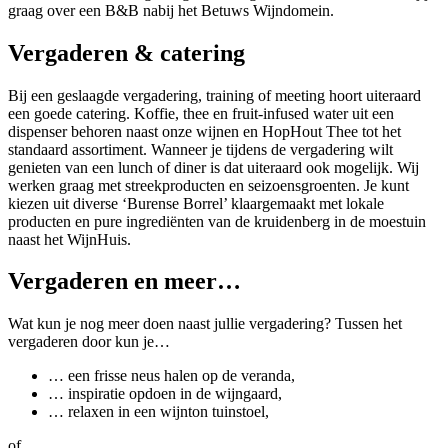
graag over een B&B nabij het Betuws Wijndomein.
Vergaderen & catering
Bij een geslaagde vergadering, training of meeting hoort uiteraard
een goede catering. Koffie, thee en fruit-infused water uit een
dispenser behoren naast onze wijnen en HopHout Thee tot het
standaard assortiment. Wanneer je tijdens de vergadering wilt
genieten van een lunch of diner is dat uiteraard ook mogelijk. Wij
werken graag met streekproducten en seizoensgroenten. Je kunt
kiezen uit diverse ‘Burense Borrel’ klaargemaakt met lokale
producten en pure ingrediënten van de kruidenberg in de moestuin
naast het WijnHuis.
Vergaderen en meer…
Wat kun je nog meer doen naast jullie vergadering? Tussen het
vergaderen door kun je…
… een frisse neus halen op de veranda,
… inspiratie opdoen in de wijngaard,
… relaxen in een wijnton tuinstoel,
of