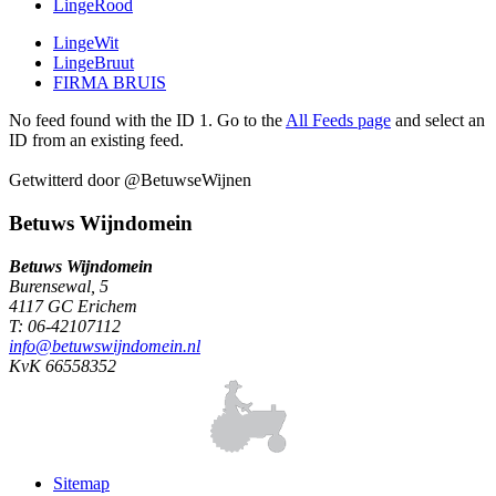
LingeRood
LingeWit
LingeBruut
FIRMA BRUIS
No feed found with the ID 1. Go to the
All Feeds page
and select an
ID from an existing feed.
Getwitterd door @BetuwseWijnen
Betuws Wijndomein
Betuws Wijndomein
Burensewal, 5
4117 GC Erichem
T: 06-42107112
info@betuwswijndomein.nl
KvK 66558352
Sitemap