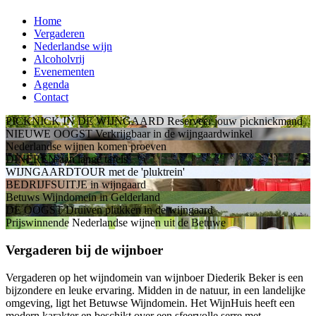
Home
Vergaderen
Nederlandse wijn
Alcoholvrij
Evenementen
Agenda
Contact
PICKNICK IN DE WIJNGAARD
Reserveer jouw picknickmand
NIEUWE OOGST
Verkrijgbaar in de wijngaardwinkel
Nederlandse wijnen
komen proeven
DINEREN
aan lange tafels
WIJNGAARDTOUR
met de 'pluktrein'
BEDRIJFSUITJE
in wijngaard
Betuws Wijndomein
in Gelderland
DE OOGST
Druiven plukken in de wijngaard
Prijswinnende Nederlandse wijnen
uit de Betuwe
Vergaderen bij de wijnboer
Vergaderen op het wijndomein van wijnboer Diederik Beker is een
bijzondere en leuke ervaring. Midden in de natuur, in een landelijke
omgeving, ligt het Betuwse Wijndomein. Het WijnHuis heeft een
modern karakter en beschikt over een sfeervolle serre met