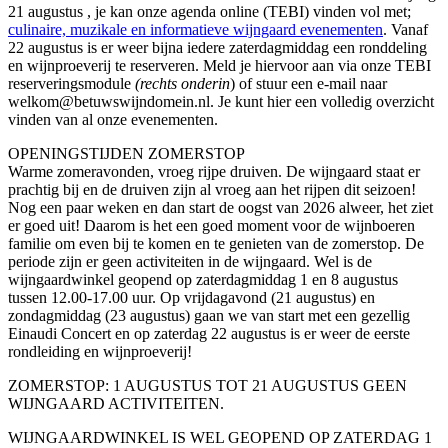
21 augustus , je kan onze agenda online (TEBI) vinden vol met;
culinaire, muzikale en informatieve wijngaard evenementen
. Vanaf
22 augustus is er weer bijna iedere zaterdagmiddag een ronddeling
en wijnproeverij te reserveren. Meld je hiervoor aan via onze TEBI
reserveringsmodule
(rechts onderin
) of stuur een e-mail naar
welkom@betuwswijndomein.nl. Je kunt hier een volledig overzicht
vinden van al onze evenementen.
OPENINGSTIJDEN ZOMERSTOP
Warme zomeravonden, vroeg rijpe druiven. De wijngaard staat er
prachtig bij en de druiven zijn al vroeg aan het rijpen dit seizoen!
Nog een paar weken en dan start de oogst van 2026 alweer, het ziet
er goed uit! Daarom is het een goed moment voor de wijnboeren
familie om even bij te komen en te genieten van de zomerstop. De
periode zijn er geen activiteiten in de wijngaard. Wel is de
wijngaardwinkel geopend op zaterdagmiddag 1 en 8 augustus
tussen 12.00-17.00 uur. Op vrijdagavond (21 augustus) en
zondagmiddag (23 augustus) gaan we van start met een gezellig
Einaudi Concert en op zaterdag 22 augustus is er weer de eerste
rondleiding en wijnproeverij!
ZOMERSTOP: 1 AUGUSTUS TOT 21 AUGUSTUS GEEN
WIJNGAARD ACTIVITEITEN.
WIJNGAARDWINKEL IS WEL GEOPEND OP ZATERDAG 1