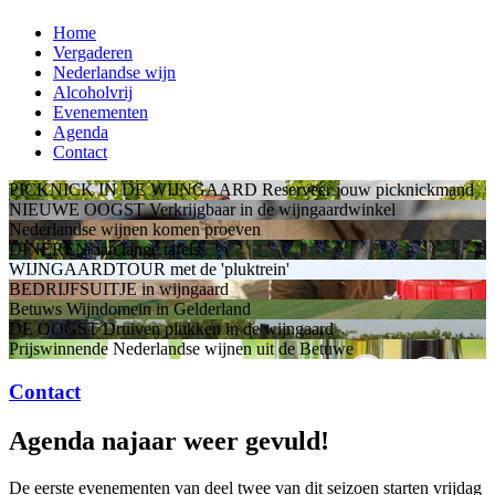
Home
Vergaderen
Nederlandse wijn
Alcoholvrij
Evenementen
Agenda
Contact
PICKNICK IN DE WIJNGAARD
Reserveer jouw picknickmand
NIEUWE OOGST
Verkrijgbaar in de wijngaardwinkel
Nederlandse wijnen
komen proeven
DINEREN
aan lange tafels
WIJNGAARDTOUR
met de 'pluktrein'
BEDRIJFSUITJE
in wijngaard
Betuws Wijndomein
in Gelderland
DE OOGST
Druiven plukken in de wijngaard
Prijswinnende Nederlandse wijnen
uit de Betuwe
Contact
Agenda najaar weer gevuld!
De eerste evenementen van deel twee van dit seizoen starten vrijdag