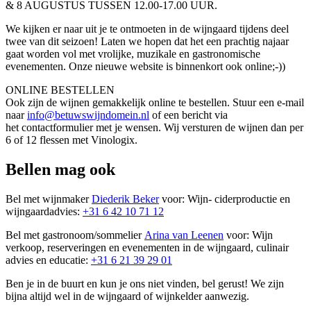
& 8 AUGUSTUS TUSSEN 12.00-17.00 UUR.
We kijken er naar uit je te ontmoeten in de wijngaard tijdens deel
twee van dit seizoen! Laten we hopen dat het een prachtig najaar
gaat worden vol met vrolijke, muzikale en gastronomische
evenementen. Onze nieuwe website is binnenkort ook online;-))
ONLINE BESTELLEN
Ook zijn de wijnen gemakkelijk online te bestellen. Stuur een e-mail
naar
info@betuwswijndomein.nl
of een bericht via
het contactformulier met je wensen. Wij versturen de wijnen dan per
6 of 12 flessen met Vinologix.
Bellen mag ook
Bel met wijnmaker
Diederik Beker
voor: Wijn- ciderproductie en
wijngaardadvies:
+31 6 42 10 71 12
Bel met gastronoom/sommelier
Arina van Leenen
voor: Wijn
verkoop, reserveringen en evenementen in de wijngaard, culinair
advies en educatie:
+31 6 21 39 29 01
Ben je in de buurt en kun je ons niet vinden, bel gerust! We zijn
bijna altijd wel in de wijngaard of wijnkelder aanwezig.