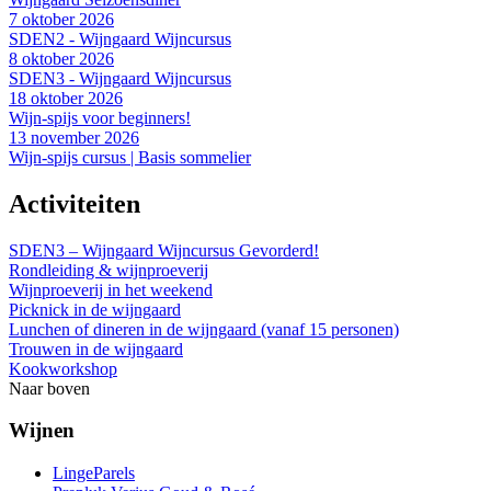
7 oktober 2026
SDEN2 - Wijngaard Wijncursus
8 oktober 2026
SDEN3 - Wijngaard Wijncursus
18 oktober 2026
Wijn-spijs voor beginners!
13 november 2026
Wijn-spijs cursus | Basis sommelier
Activiteiten
SDEN3 – Wijngaard Wijncursus Gevorderd!
Rondleiding & wijnproeverij
Wijnproeverij in het weekend
Picknick in de wijngaard
Lunchen of dineren in de wijngaard (vanaf 15 personen)
Trouwen in de wijngaard
Kookworkshop
Naar boven
Wijnen
LingeParels