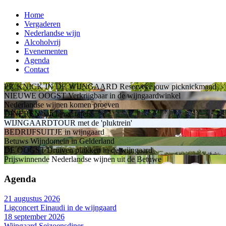
Home
Vergaderen
Nederlandse wijn
Alcoholvrij
Evenementen
Agenda
Contact
PICKNICK IN DE WIJNGAARD
Reserveer jouw picknickmand
NIEUWE OOGST
Verkrijgbaar in de wijngaardwinkel
Nederlandse wijnen
komen proeven
DINEREN
aan lange tafels
WIJNGAARDTOUR
met de 'pluktrein'
BEDRIJFSUITJE
in wijngaard
Betuws Wijndomein
in Gelderland
DE OOGST
Druiven plukken in de wijngaard
Prijswinnende Nederlandse wijnen
uit de Betuwe
Agenda
21 augustus 2026
Ligconcert Einaudi in de wijngaard
18 september 2026
Wijngaard Seizoensdiner