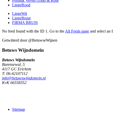
Prepluk Verjus Goud & Rosé
LingeRood
LingeWit
LingeBruut
FIRMA BRUIS
No feed found with the ID 1. Go to the
All Feeds page
and select an I
Getwitterd door @BetuwseWijnen
Betuws Wijndomein
Betuws Wijndomein
Burensewal, 5
4117 GC Erichem
T: 06-42107112
info@betuwswijndomein.nl
KvK 66558352
Sitemap