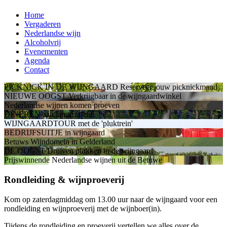
Home
Vergaderen
Nederlandse wijn
Alcoholvrij
Evenementen
Agenda
Contact
PICKNICK IN DE WIJNGAARD
Reserveer jouw picknickmand
NIEUWE OOGST
Verkrijgbaar in de wijngaardwinkel
Nederlandse wijnen
komen proeven
DINEREN
aan lange tafels
WIJNGAARDTOUR
met de 'pluktrein'
BEDRIJFSUITJE
in wijngaard
Betuws Wijndomein
in Gelderland
DE OOGST
Druiven plukken in de wijngaard
Prijswinnende Nederlandse wijnen
uit de Betuwe
Rondleiding & wijnproeverij
Kom op zaterdagmiddag om 13.00 uur naar de wijngaard voor een
rondleiding en wijnproeverij met de wijnboer(in).
Tijdens de rondleiding en proeverij vertellen we alles over de