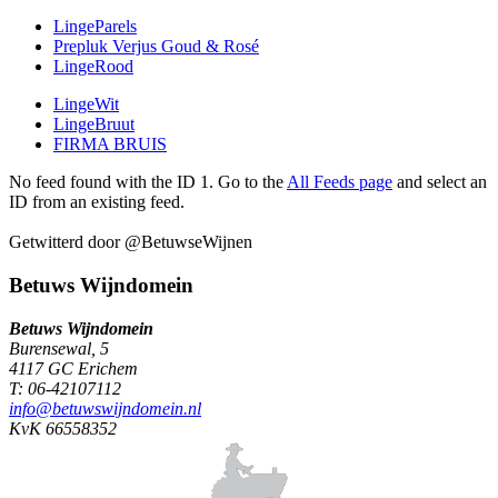
LingeParels
Prepluk Verjus Goud & Rosé
LingeRood
LingeWit
LingeBruut
FIRMA BRUIS
No feed found with the ID 1. Go to the
All Feeds page
and select an
ID from an existing feed.
Getwitterd door @BetuwseWijnen
Betuws Wijndomein
Betuws Wijndomein
Burensewal, 5
4117 GC Erichem
T: 06-42107112
info@betuwswijndomein.nl
KvK 66558352