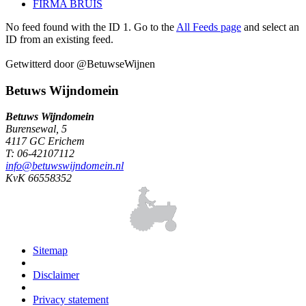
FIRMA BRUIS
No feed found with the ID 1. Go to the
All Feeds page
and select an
ID from an existing feed.
Getwitterd door @BetuwseWijnen
Betuws Wijndomein
Betuws Wijndomein
Burensewal, 5
4117 GC Erichem
T: 06-42107112
info@betuwswijndomein.nl
KvK 66558352
Sitemap
Disclaimer
Privacy statement