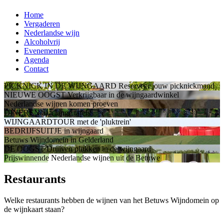
Home
Vergaderen
Nederlandse wijn
Alcoholvrij
Evenementen
Agenda
Contact
PICKNICK IN DE WIJNGAARD
Reserveer jouw picknickmand
NIEUWE OOGST
Verkrijgbaar in de wijngaardwinkel
Nederlandse wijnen
komen proeven
DINEREN
aan lange tafels
WIJNGAARDTOUR
met de 'pluktrein'
BEDRIJFSUITJE
in wijngaard
Betuws Wijndomein
in Gelderland
DE OOGST
Druiven plukken in de wijngaard
Prijswinnende Nederlandse wijnen
uit de Betuwe
Restaurants
Welke restaurants hebben de wijnen van het Betuws Wijndomein op
de wijnkaart staan?