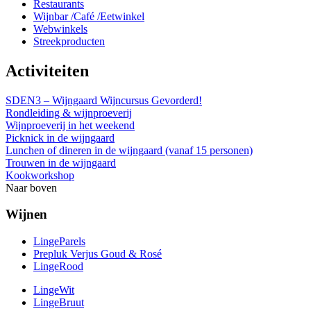
Restaurants
Wijnbar /Café /Eetwinkel
Webwinkels
Streekproducten
Activiteiten
SDEN3 – Wijngaard Wijncursus Gevorderd!
Rondleiding & wijnproeverij
Wijnproeverij in het weekend
Picknick in de wijngaard
Lunchen of dineren in de wijngaard (vanaf 15 personen)
Trouwen in de wijngaard
Kookworkshop
Naar boven
Wijnen
LingeParels
Prepluk Verjus Goud & Rosé
LingeRood
LingeWit
LingeBruut