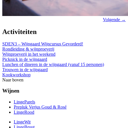
Volgende →
Activiteiten
SDEN3 – Wijngaard Wijncursus Gevorderd!
Rondleiding & wijnproeverij
Wijnproeverij in het weekend
Picknick in de wijngaard
Lunchen of dineren in de wijngaard (vanaf 15 personen)
Trouwen in de wijngaard
Kookworkshop
Naar boven
Wijnen
LingeParels
Prepluk Verjus Goud & Rosé
LingeRood
LingeWit
LingeBruut