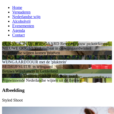
Home
Vergaderen
Nederlandse wijn
Alcoholvrij
Evenementen
Agenda
Contact
PICKNICK IN DE WIJNGAARD
Reserveer jouw picknickmand
NIEUWE OOGST
Verkrijgbaar in de wijngaardwinkel
Nederlandse wijnen
komen proeven
DINEREN
aan lange tafels
WIJNGAARDTOUR
met de 'pluktrein'
BEDRIJFSUITJE
in wijngaard
Betuws Wijndomein
in Gelderland
DE OOGST
Druiven plukken in de wijngaard
Prijswinnende Nederlandse wijnen
uit de Betuwe
Afbeelding
Styled Shoot