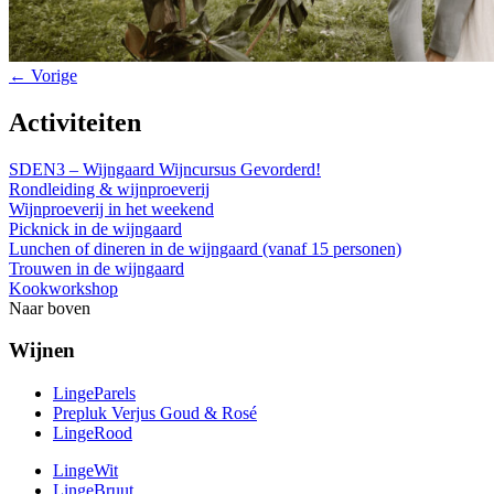
← Vorige
Activiteiten
SDEN3 – Wijngaard Wijncursus Gevorderd!
Rondleiding & wijnproeverij
Wijnproeverij in het weekend
Picknick in de wijngaard
Lunchen of dineren in de wijngaard (vanaf 15 personen)
Trouwen in de wijngaard
Kookworkshop
Naar boven
Wijnen
LingeParels
Prepluk Verjus Goud & Rosé
LingeRood
LingeWit
LingeBruut