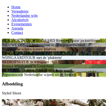
Home
Vergaderen
Nederlandse wijn
Alcoholvrij
Evenementen
Agenda
Contact
PICKNICK IN DE WIJNGAARD
Reserveer jouw picknickmand
NIEUWE OOGST
Verkrijgbaar in de wijngaardwinkel
Nederlandse wijnen
komen proeven
DINEREN
aan lange tafels
WIJNGAARDTOUR
met de 'pluktrein'
BEDRIJFSUITJE
in wijngaard
Betuws Wijndomein
in Gelderland
DE OOGST
Druiven plukken in de wijngaard
Prijswinnende Nederlandse wijnen
uit de Betuwe
Afbeelding
Styled Shoot