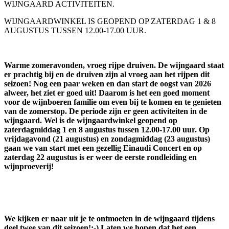
WIJNGAARD ACTIVITEITEN.
WIJNGAARDWINKEL IS GEOPEND OP ZATERDAG 1 & 8
AUGUSTUS TUSSEN 12.00-17.00 UUR.
Warme zomeravonden, vroeg rijpe druiven. De wijngaard staat
er prachtig bij en de druiven zijn al vroeg aan het rijpen dit
seizoen! Nog een paar weken en dan start de oogst van 2026
alweer, het ziet er goed uit! Daarom is het een goed moment
voor de wijnboeren familie om even bij te komen en te genieten
van de zomerstop. De periode zijn er geen activiteiten in de
wijngaard. Wel is de wijngaardwinkel geopend op
zaterdagmiddag 1 en 8 augustus tussen 12.00-17.00 uur. Op
vrijdagavond (21 augustus) en zondagmiddag (23 augustus)
gaan we van start met een gezellig Einaudi Concert en op
zaterdag 22 augustus is er weer de eerste rondleiding en
wijnproeverij!
We kijken er naar uit je te ontmoeten in de wijngaard tijdens
deel twee van dit seizoen!;-) Laten we hopen dat het een