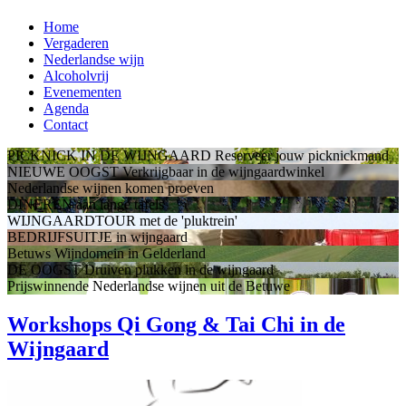
Home
Vergaderen
Nederlandse wijn
Alcoholvrij
Evenementen
Agenda
Contact
PICKNICK IN DE WIJNGAARD
Reserveer jouw picknickmand
NIEUWE OOGST
Verkrijgbaar in de wijngaardwinkel
Nederlandse wijnen
komen proeven
DINEREN
aan lange tafels
WIJNGAARDTOUR
met de 'pluktrein'
BEDRIJFSUITJE
in wijngaard
Betuws Wijndomein
in Gelderland
DE OOGST
Druiven plukken in de wijngaard
Prijswinnende Nederlandse wijnen
uit de Betuwe
Workshops Qi Gong & Tai Chi in de
Wijngaard